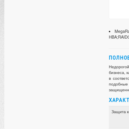
MegaRai
HBA;RAID0
ПОЛНОЕ
Недорогой
бизнеса, 
в соответ
подобные
защищенны
ХАРАК
Защита 