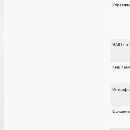
Управля
RAID-on-
Кеш пам
Интерфе
Физичес