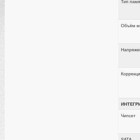
Тип памя
Объём м
Напряже
Коррекци
ИНТЕГР
Чипсет
SATA