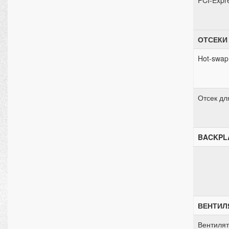
PCI-Expr
ОТСЕКИ
Hot-swap
Отсек дл
BACKPL
ВЕНТИЛ
Вентиля