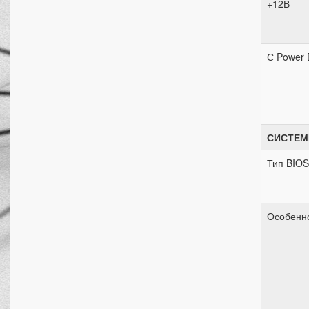
+12В
С Power D
СИСТЕМ
Тип BIOS
Особенн