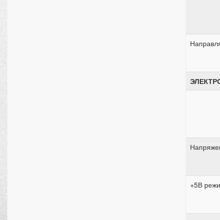
Направл
ЭЛЕКТР
Напряже
+5В реж