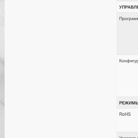
УПРАВЛ
Програм
Конфигу
РЕЖИМЫ
RoHS
Условия 