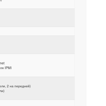
net
ля IPMI
ели, 2 на передней)
ли)