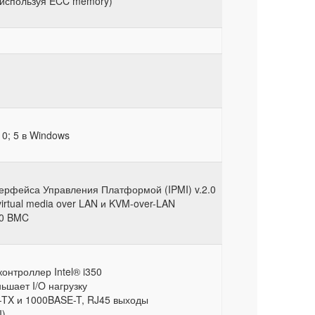
(используя ECC memory)
10; 5 в Windows
ерфейса Управления Платформой (IPMI) v.2.0
virtual media over LAN и KVM-over-LAN
00 BMC
онтроллер Intel® i350
ьшает I/O нагрузку
TX и 1000BASE-T, RJ45 выходы
I)