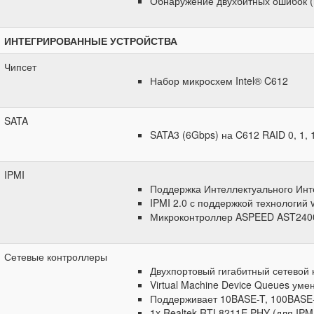
Обнаружение двухбитных ошибок 
ИНТЕГРИРОВАННЫЕ УСТРОЙСТВА
Чипсет
Набор микросхем Intel® C612
SATA
SATA3 (6Gbps) на C612 RAID 0, 1, 
IPMI
Поддержка Интеллектуального Инт
IPMI 2.0 с поддержкой технологий 
Микроконтроллер ASPEED AST24
Сетевые контроллеры
Двухпортовый гигабитный сетевой к
Virtual Machine Device Queues умен
Поддерживает 10BASE-T, 100BASE-
1x Realtek RTL8211E PHY (для IPM