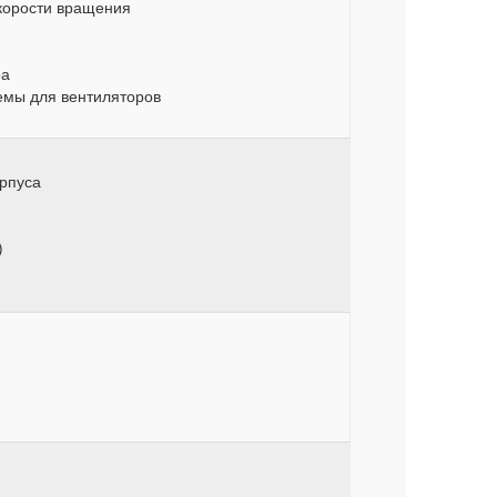
скорости вращения
ра
емы для вентиляторов
рпуса
)