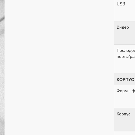
USB
Видео
Последо
порты/р
КОРПУС
Форм - ф
Корпус