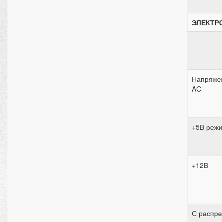
ЭЛЕКТР
Напряже
AC
+5В реж
+12В
С распр