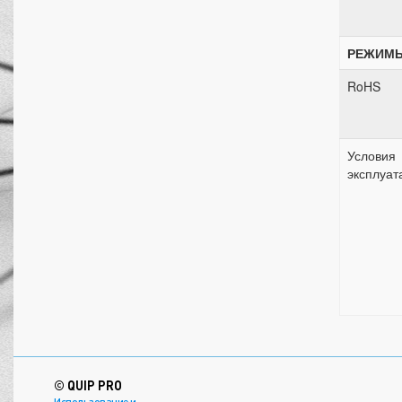
РЕЖИМЫ
RoHS
Условия
эксплуат
© QUIP PRO
Использование и